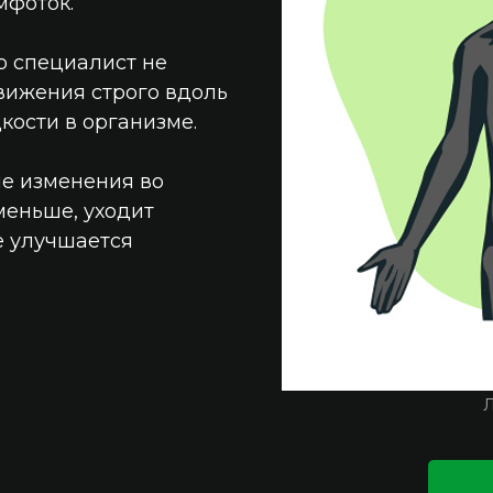
мфоток.
то специалист не
вижения строго вдоль
ости в организме.
ые изменения во
меньше, уходит
е улучшается